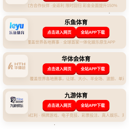
月17日的到来，因为**全明星赛**是这一赛季的重要节点之一。作为
一项集合了顶尖球员与高超技艺的篮球盛宴，全明星赛不仅是明星
球员展示个人魅力的平台，更是引燃球迷热情的重要时刻。让我们
一起探讨这一盛事的重要性，以及它在NBA赛季中的特殊地位。
**全明星赛的背景与意义**
NBA全明星赛始于1951年，经过多年发展，已成为全球球迷高度关
注的篮球文化盛事。每年，NBA联盟都会选择一座城市承办这一颇
具吸引力的赛事。全明星周末不仅汇聚了东西部联盟的明星球员，
还有众多热爱篮球的粉丝和媒体记者共襄盛举。这不仅是球星们展
示个人风采的最佳舞台，还是促进球迷和球员互动的绝佳机会。
**2月17日的特殊性**
在NBA2023-24赛季期间，2月17日被特别选定为全明星赛的开幕
日。这一天，来自全联盟的顶尖球员将齐聚一堂，为观众奉献出一
场酣畅淋漓的篮球对决。由于**全明星赛**的独特魅力，这一日期自
然成为球迷和媒体重点关注的对象。球迷们翘首以盼的各类活动，
如全明星正赛、技巧挑战赛、扣篮比赛等，都将在这一天及随后的
日子里一一呈现。
**关键词：全明星赛、NBA2023-24赛季**
**球员表现和战术观察**
全明星赛上，球员们常常会淡化球队之间的竞争，更加注重个人技
术的展示。**球星们的出色表现不仅能够提升自己的商业价值**，还
能够为球队的后半程比赛积累信心。在分析这些球员时，我们会关