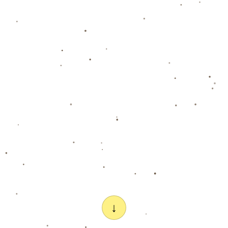
#### 总结
周琦在2022年男篮亚洲杯的卓越表现，毫无疑问地为他的运动生涯
增添了浓墨重彩的一笔。通过不断努力，周琦不仅在竞技场上赢得
了声誉，也为自己在篮球历史上留下一席之地。随着未来比赛的临
近，球迷们对他的表现充满期待。我们有理由相信，**周琦的旅程才
刚刚开始，他将持续为中国篮球争光！**
上一篇：世界杯-意大利力克波多黎各 时隔25年再进八强
下一篇：莱万社媒：用一场胜利来庆祝我的巴萨生涯第100场比
赛
Copyright 2024
PG电子试玩-PG电子游艺官网 - PG模拟器免费试玩 -游戏官网
All Rights by
PG电子游戏
导航
电话
客服
地图
搜索