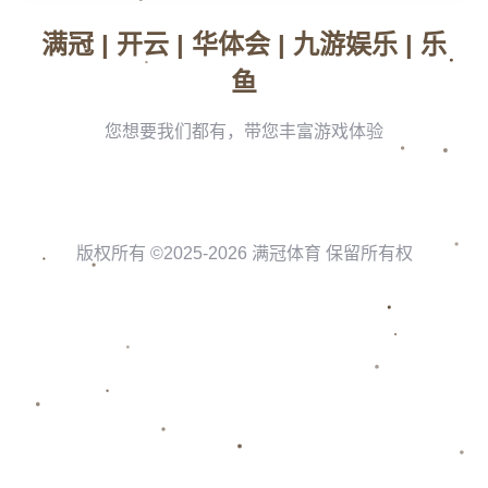
国对青少年篮球发展的重视。各队伍不仅要面临来自对手的挑战，
还需要在战术、技术以及心理素质上进行全面的提升。
在参赛球队中，例如菲律宾和日本的青年队伍近年来表现突出，他
们在国际比赛中的战绩为国家篮球发展赢得了良好声誉。尤其是菲
律宾，凭借强有力的篮球文化和优秀的训练体系，逐渐在亚洲篮球
舞台上占据了一席之地。
#### **中国队缺席的原因**
中国队未能参赛的原因颇具讨论性。近年来，中国篮球面临着人才
短缺和队伍更新换代等多重挑战。尤其在青少年层面，尽管推进了
多项训练和选拔计划，但整体水平与国际先进水平仍有差距。这种
缺席既是对现状的一种反思，也为中国篮球培训机制的改进提供了
契机。
例如，在过去几年中，中国青少年球员在国际大赛中的表现并未达
到预期，多次在关键比赛中遭遇尴尬失利。此情此景反映了青训系
统需进行优化，而缺席亚青赛或许是对未来重整的必要步骤。