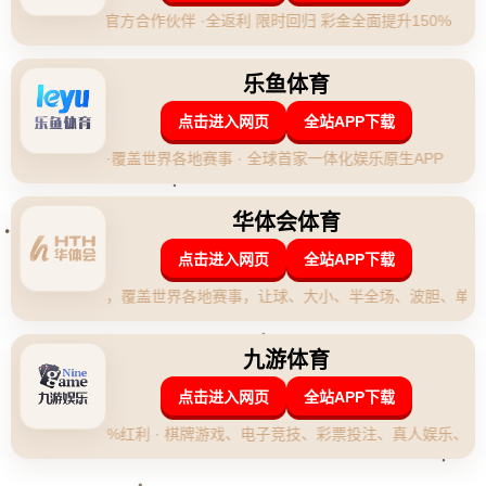
了众多年轻球员的目光。然而，令球迷们感到遗憾的是，中国队此
次并未参与比赛。随着13支参赛球队的名单公布，赛事的竞争格局
也随之明朗化。
#### **亚青赛的重要性**
男篮U16亚青赛是亚洲篮球发展体系中的一项重要赛事，旨在为年轻
球员提供展示才华的平台。通过这样的比赛，球员们能够积累宝贵
的国际比赛经验，这对于他们未来的职业生涯有着不可估量的价
值。如今，国际篮球的竞争愈加激烈，各国青年队伍的实力也在不
断提升，亚青赛因此成为了各国篮球人才选拔的重要战场。
#### **参赛球队概览**
本届男篮U16亚青赛共有13支参赛球队，涵盖了亚洲多个国家和地
区。一方面，这显示了亚洲篮球的蓬勃发展，另一方面也反映出各