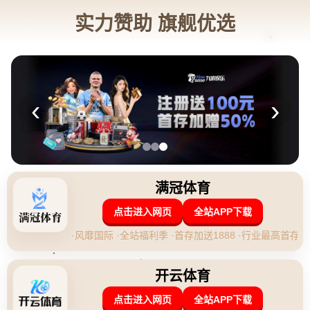
新闻中心
分类>>
英格兰足总杯：布里斯托尔市惨败曼彻斯特市队
2026-04-28 02:30:32
返回列表
**英格兰足总杯：布里斯托尔市惨败曼彻斯特市队**