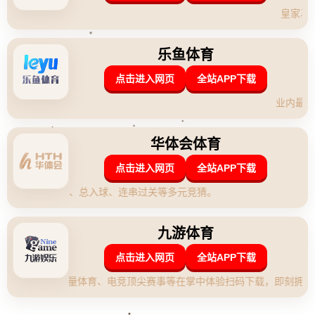
次引起了人们的关注，特别是他完成的** _**2次关键传球**_ **，给
球队带来了令人瞩目的机会。这场比赛的背后，隐藏着许多值得探
讨和分析的细节。**
**比赛回顾与数据分析**
在这场激烈的对决中，贝林厄姆作为中场核心，他的角色至关重
要。整场比赛，他不仅游刃有余地分配球权，还创造了多次进攻机
会。而**_2次关键传球_** 数据无疑是亮点之一。这两次传球不仅体
现了他在球队进攻中的核心地位，也展现了他优异的比赛阅读能
力。
**第一次关键传球：巧妙撕破对方防线**
在比赛的上半场，贝林厄姆发现了马略卡防线的一个微小漏洞。他
在中场得球后，迅速转身，并用**_精准的直塞球_** 找到了前插的锋
线球员。这次传球不仅仅依靠了他的技术，更显示了他对时机的把
握和对于队友位置的敏锐洞察力。虽然这次机会没有直接转化为进
球，但却大大提高了球队的士气，使得对方防线开始出现动摇。