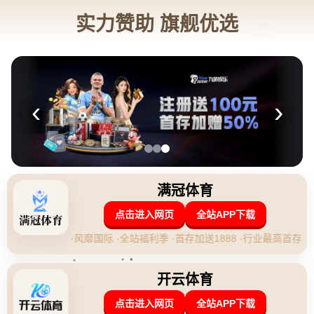
新闻中心
分类>>
崔永熙未登场篮网不敌活塞 独行侠送魔术3连败
2026-04-28 02:30:32
返回列表
### 崔永熙未登场篮网不敌活塞 独行侠送魔术3连败
在近期的NBA比赛中，篮网与活塞的较量引发了球迷们的广泛关