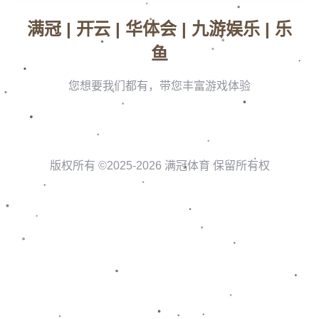
相辅相成，彻底打乱了魔术的防守部署。这场胜利让独行侠的士气
大振，球队在季后赛争夺中抢分的希望也随着这一场关键胜利而增
加。
#### 球员影响的深远性
这两场比赛让我们不禁思考，**球员的状态与出场的重要性**。崔永
熙作为年轻才俊，其影响力在篮网的战术布置中举足轻重，而独行
侠的胜利则证明了在有明星球员保持出色状态的情况下，团队合作
也能够实现潜能的最大化。在篮球这个对抗性极强的运动中，球队
的每一位球员都不可忽视，这不仅关乎比赛的结果，更是球队长远
发展的基石。
综合来看，崔永熙的缺席让篮网经历了一场巨大的挑战，而独行侠
在击败魔术后的连胜则展示了实力与潜力。未来的比赛中，从球队