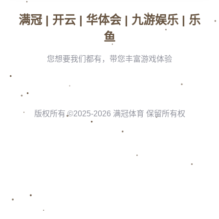
米尔纳是一位多才多艺的球员，能够出任中场、后卫甚至是前锋位
置，这种**角色的多样性**使得他成为教练心中不可或缺的球员。无
论在哪个位置，他总能胜任并提供稳健的表现。这种适应性也帮助
他在竞争激烈的英超站稳脚跟，从利兹联、纽卡斯尔到曼城和利物
浦，无论身披何种球衣，他总能为球队做出贡献。
### **领袖气质与影响力**
除了技术和身体素质，**领袖气质**也是米尔纳令人敬佩的特质。他
在更衣室中扮演着重要的角色，为年轻球员树立了榜样。他的经验