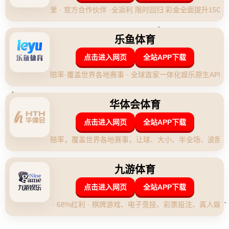
加雷斯·巴里的653场仅差17场。这不仅是对米尔纳职业生涯的礼
赞，也为我们提供了一个契机去探讨这位英格兰球员在比赛中的**持
久力**和**重要性**。作为一名出色的中场球员，米尔纳的职业生涯
可谓是传奇，不仅因为他在绿茵场上的表现，更因为他在场外的影
响力。
### **持续的竞技状态**
詹姆斯·米尔纳的职业生涯横跨了多个年代和许多赛季，他展示了出
色的**竞技状态**和**自我约束能力**。在这个以速度和体能著称的联
赛中，能一直保持高水平的竞技状态，是一项了不起的成就。米尔
纳的秘密之一在于他的出色的自律——严格遵循训练计划，并时刻
关注身体状况。这种**职业精神**不仅帮助他保持了长久的运动寿
命，也树立了足球运动员的典范。
### **角色多样性与适应性**