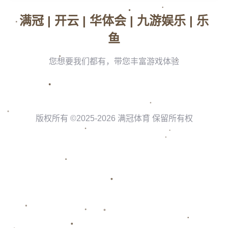
到了比赛的最后阶段，*平局的局面*让双方的比赛变得更为紧张。布
克充分利用自己的得分能力，在比赛最后时刻取得了一记关键的绝
杀球，帮助太阳队以108-106险胜尼克斯。这一球不仅展示了他的超
强个人能力，更是体现了他的竞争意识和大心脏。
#### 布克的关键时刻
布克在比赛中的表现不可小觑。尤其是在球队失去杜兰特后，他承
担起了更多的进攻责任。布克不仅在得分上表现优异，他的助攻和
组织能力也在关键时刻为球队赢得了机会。他的领导力和影响力在
这一战中显露无遗，赛后许多评论员都认为他是球队胜利的最大功