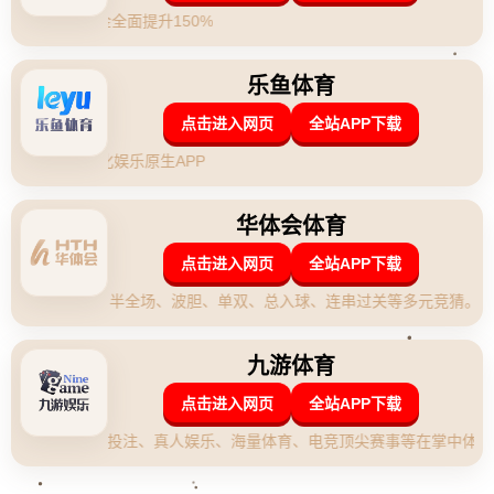
在最近的一场NBA比赛中，*菲尼克斯太阳*迎来了备受瞩目的对决，
与*纽约尼克斯*展开了激烈的较量。虽然明星球员*凯文·杜兰特*缺
阵，但*德文·布克*在关键时刻的出色表现，帮助太阳队以微弱的优
势取得胜利，这场胜利也标志着太阳队的第七连胜，继续保持着良
好的状态。
#### 比赛回顾
比赛一开始，太阳队就展现出强大的进攻火力。在没有杜兰特的情
况下，布克挺身而出，承担起了得分重任。他的精准投篮帮助太阳
队在首节便确立了领先优势。然而，尼克斯并没有轻易放弃，他们
通过团队配合逐渐缩小分差，特别是在第二节和第三节，尼克斯的
表现可圈可点，反超了比分。