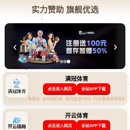
新闻中心
分类>>
每体：德容还需时间调整，弗里克为他制定一个逐步恢复的
计划
2026-04-28 02:30:32
返回列表