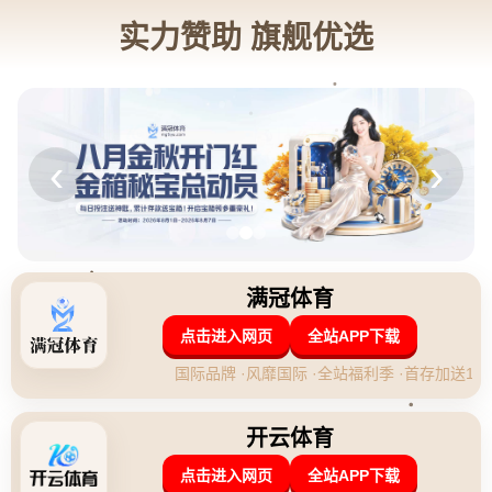
新闻中心
分类>>
森林狼抢七20分逆转 大比分4-3淘汰掘金进西决
2026-04-28 02:30:32
返回列表
# 森林狼抢七20分逆转 大比分4-3淘汰掘金进西决
在这个激动人心的季后赛中，**森林狼**展现了绝佳的实力及韧性，