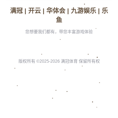
曼，他们的个人能力和战术执行力常常可以左右比赛的走向。
**这场比利亚雷亚尔与马德里竞技的较量**，不仅仅是两支球队的对
抗，也是两种足球理念的碰撞。在这一天，比利亚雷亚尔将会利用
他们的**主场优势**，在黄潜艇体育场展开疯狂进攻，给马德里竞技
带来极大的压力。与此同时，马德里竞技将会依靠他们坚固的防守
阵型，寻找比利亚雷亚尔防线上的每一个漏洞。
常言道，足球比赛中*控球率*并不代表一切，关键在于如何把握为数
不多的机会。比利亚雷亚尔需要尤其小心马德里竞技的反击能力，
因为他们通常在耐心防守后，通过快速的纵深传球与锋线突袭来改
变比赛局面。
在过去的几个赛季中，这两支球队的对战中，出现过不少经典案
例。例如，2021赛季西甲第15轮，马德里竞技的战术调整让他们在
落后的情况下扳平比分，而这一回合的回顾正是因为他们的换人策
略非常成功。