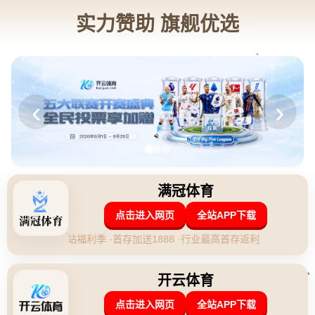
新闻中心
分类>>
英超积分榜：曼城2分领跑，热刺距前四4分
2026-04-28 02:30:32
返回列表
### 英超积分榜：曼城2分领跑，热刺距前四4分
随着2023赛季英超联赛的激烈进行，球队的排名和积分成为了球迷