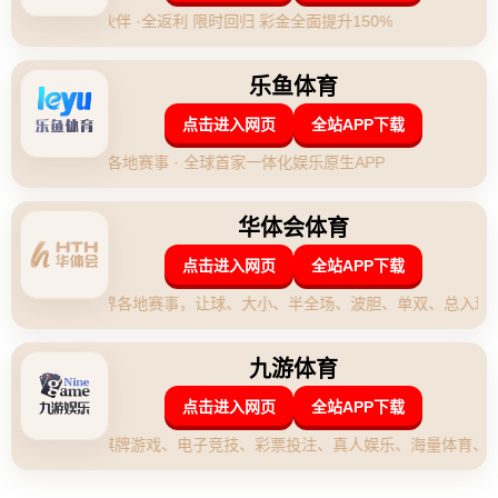
们关注的焦点。目前，**曼城以2分的微弱优势领跑积分榜**，展示
了他们在争夺冠军过程中的强大实力。而与此同时，**热刺则在争取
前四名的过程中经历了一些波折，距离前四名的差距依然是4分**。
本文将对当前英超积分榜进行深入分析，探讨曼城的领先优势及热
刺的挑战。
#### 曼城的强劲表现
曼城在本赛季展示了何为“顶级球队”的风范。作为上赛季的冠班军，
曼城在教练瓜迪奥拉的指导下，不断强化自己的战术体系和球队深
度。球队的攻击线由哈兰德、德布劳内等明星球员领衔，表现十分
抢眼。在过去几场比赛中，曼城以顽强的战斗精神和高效的进攻手
段，连续取得胜利，这使他们牢牢占据了积分榜的首位。