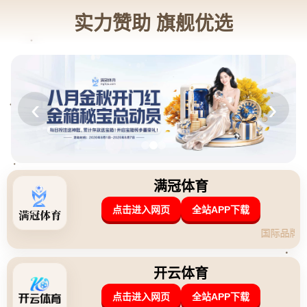
新闻中心
分类>>
爱德华兹28分森林狼力克灰熊 步行者险胜国王
2026-04-28 02:30:32
返回列表
**爱德华兹28分森林狼力克灰熊 步行者险胜国王：NBA赛季精彩纷
呈**