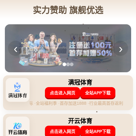
新闻中心
分类>>
你以為小蜘蛛進步了 錯 他還遠沒到那個水平
2026-04-28 02:30:32
返回列表
### 你以为小蜘蛛进步了？错！他还远没到那个水平
在当今的科技世界中，**人工智能**和**自动化**技术的快速发展让人