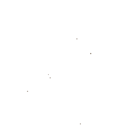
*案
的跑
**北
北京
团队
**关