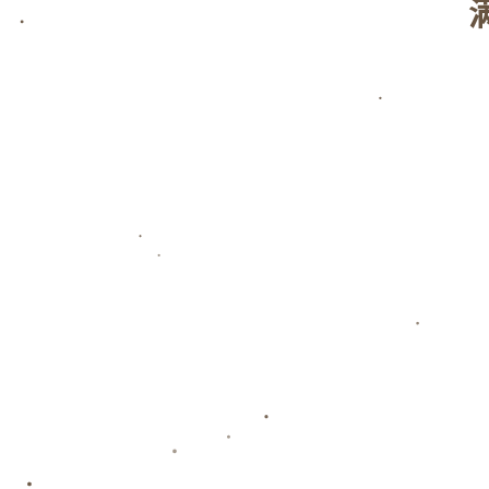
行业资讯
**北