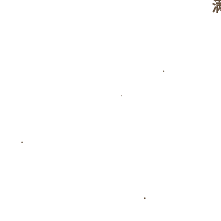
行业资讯
**德
在现
前的
因。
**球
道格
为阿
家队
**市
尽管
经济
易斯
**竞
在全
些年
价值