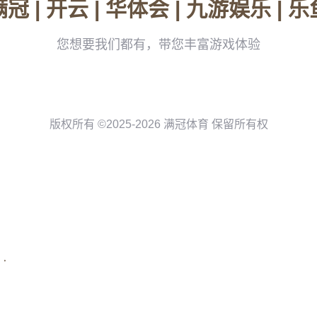
2026-04-28 02:30:32
转预热道格拉斯-路易斯身价：球员最低下跌至4500万欧元**
代足球世界中，球员身价如同股票般起伏不定，牵动着球迷和投资者的心。
高点下跌至4500万欧**。这位卓越的球员为什么会出现身价下滑？在这
员背景与能力**
拉斯-路易斯，巴西足球的新星，以其出色的中场组织能力和防守意识而闻
斯顿维拉队中不可或缺的一员。他的稳定表现不仅赢得了球迷的心，也吸
未来的重要力量。
场波动的原因**
路易斯的场上表现一直较为稳定，影响其**身价下跌的因素**可能多种多
的冲击，许多俱乐部面临财政压力，在引援方面变得更加谨慎。这种市场收
个人能力强，但足球终究是团队运动，球队的整体表现也会反映到个别球
争环境与替代选择**
球足球转会市场上，**优秀中场球员众多**。阿斯顿维拉与其他球队在争
轻、新兴的球员开始崭露头角，以更低的价格提供类似的技能和天赋，对
在市场中的相对下降成为一种趋势。