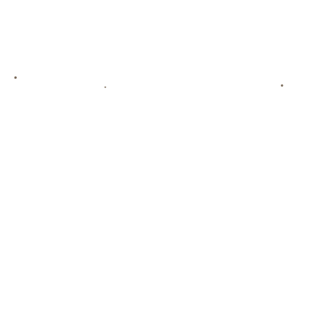
面对
或俱
场价