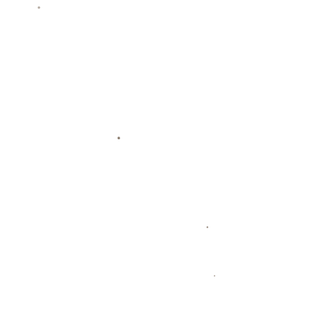
**案
纵观
万欧
下跌