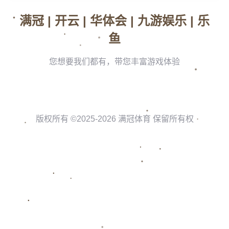
### **恢复过程与不确定性**
目前，特谢拉的**回归日期尚无法确定**。这主要是因为腘绳肌肌腱
撕裂的恢复时间因人而异，取决于损伤的严重程度和球员的身体状
况。一般来说，轻度撕裂可能需要几周的休息和康复，而严重的撕
裂可能需要数月的治疗和恢复。