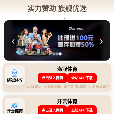
新闻中心
分类>>
申花：特谢拉腘绳肌肌腱撕裂 回归日期尚无法确定
2026-04-28 02:30:32
返回列表
**申花：特谢拉腘绳肌肌腱撕裂 回归日期尚无法确定**