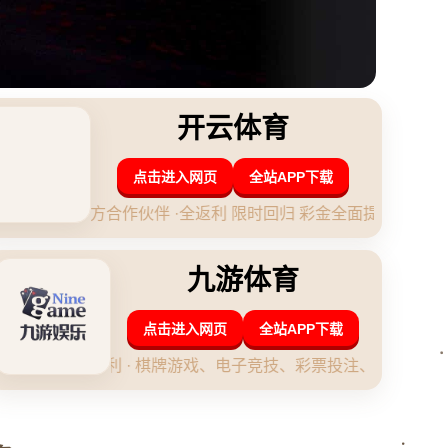
您所在的位置是：
首页
>
新闻中心
首战大胜立陶宛