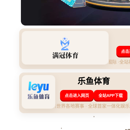
新闻中心
NEWS
公司新闻