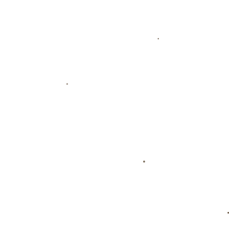
上一
下一
关于我们
新闻中心
产品
公司简介
公司新闻
产品
行业新闻
产品