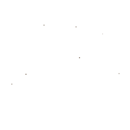
在本
攻端
激烈
**
键时
现。
回顾
满信
使年
在国