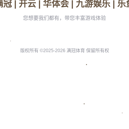
2026-04-28 02:30:32
 U23三人篮球世界杯：**中国女篮首战大胜立陶宛**
U23三人篮球世界杯的拉开帷幕，中国女篮以**令人瞩目的表现**闪耀赛
，展现了出色的团队协作和个人技术。这场比赛不仅是中国女篮在国际赛场
待她们在接下来的比赛中能继续这么优秀的表现。