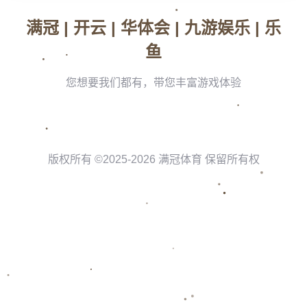
在过去的几年中，美国女足经历了一些挫折，这促使球队管理层重
新审视其战略。**通过分析比赛录像和数据，教练团队识别出战术上
的不足，并进行了针对性的调整。**例如，他们加强了中场的控球能
力，提升了防守的稳定性。这些改变不仅提高了球队的整体表现，
也增强了球员的信心。
**团队合作：凝聚力的力量**