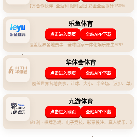
在这个令人振奋的NBA赛季中，多场精彩对决令球迷们热血沸腾。
在最近的比赛中，密尔沃基雄鹿以出色的表现终结了波士顿凯尔特
人的五连胜，而迈阿密热火则在双加时鏖战争夺战中击败了亚特兰
大老鹰。这两场比赛不仅展示了球队的战术风韵与球员们的拼搏精
神，也为整个联盟带来了新的焦点与话题。
**雄鹿终结凯尔特人五连胜：稳定与爆发的完美结合**
在密尔沃基的主场，雄鹿队凭借其出色的团队协作与出奇制胜的策
略，成功遏制了凯尔特人连胜的势头。_字母哥阿德托昆博_再一次
成为了球队的中流砥柱，以他独特的进攻方式和防守实力给凯尔特
人带来了不小的压力。在比赛中，雄鹿不仅在控球和传球方面保持
了高效，还在关键时刻进行了精准的投射，令对手始终难以掌控比
赛节奏。