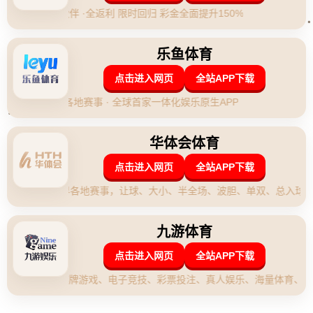
都对此非常关心。最近，前利物浦中场球员**哈维·阿隆索**对现任克
洛普教练的未来表示了惊讶，并称他对克洛普离任的消息感到意
外。阿隆索的这一表态引发了广泛关注，尤其是在利物浦球迷中，
更是激起了诸多讨论。
#### 阿隆索对克洛普的看法
阿隆索在接受采访时坦言，他一直对**克洛普的执教能力**和风格非
常欣赏。他认为克洛普的战术理念和与球员之间的良好关系对球队
的成功至关重要。他说：“克洛普所带领的利物浦，经历了许多辉煌
的时刻，他的战术灵活性和对球员的信任让球队在不同的赛季中都
能保持竞争力。”这种赞美显然反映了阿隆索对克洛普的深厚信任。