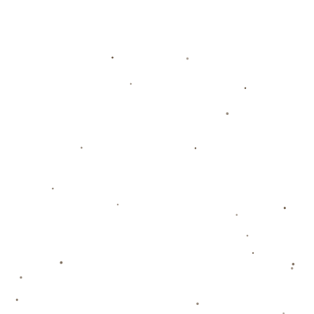
**球迷的声音**