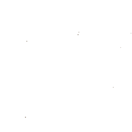
作为
201
靴奖
穆里
如任
###