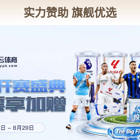
首页
关于我们
产品展示
新闻资讯