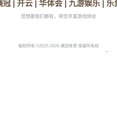
2026-04-28 02:30:32
双料金靴、错过归化、不满薪水——穆里奇的中国往事
在中超历史的长河中，穆里奇这个名字无疑占据了一个重要的席位。他是不
然而，他的中国故事却并非一路顺风**。从在中超赛场的辉煌成绩到归化失
谓充满戏剧性。这些故事不仅反映了这位“猎豹”的个人职业态度，也折射