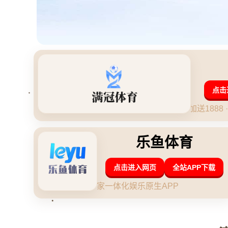
新闻中心
NEWS
公司新闻