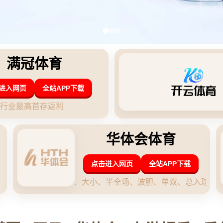
新闻中心
双料金靴 错过归化 不满薪水--穆