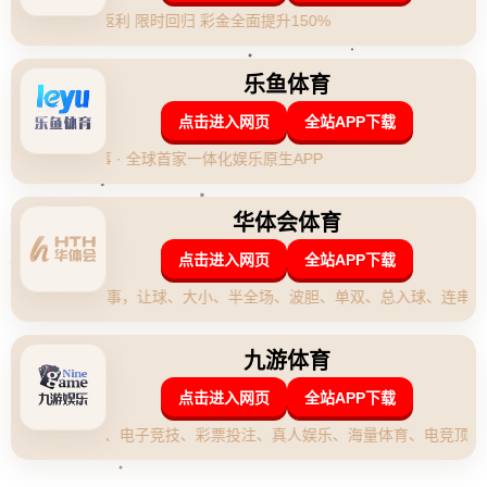
日，知名篮球评论员徐静雨对**克莱·汤普森（Klay Thompson）**与
**克里斯·保罗（Chris Paul）**两位球员的现状发表点评，提出了令
人深思的观点：“期望克莱能够保持微笑和专注于比赛，而保罗已显
露出缺乏战斗力的迹象。”这一看似简单的评价，却直触两位NBA明
星的舆论焦点。
---
### **克莱·汤普森：微笑与心态决定赛场表现**