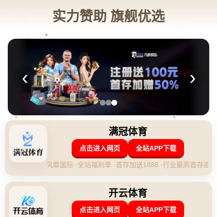
新闻中心
分类>>
國安李可因鎖喉事件被足協禁賽4場 球隊責令反省並罰款8
萬元
2026-04-28 02:30:32
返回列表