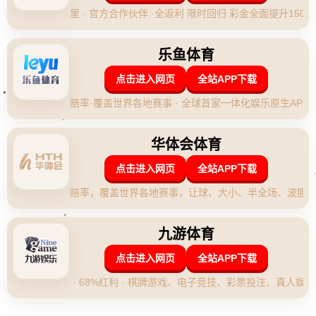
体的广泛关注。然而，最近一则消息让人倍感意外，球队年轻的前
锋卡拉菲奥里未能如期参加训练营，这无疑为博洛尼亚今夏的备战
投下了阴影。球迷们对于这位潜力无限的球员的缺席充满了疑虑，
而这也让我们有必要深入分析其原因及可能的影响。
首先，我们需要明确的是，卡拉菲奥里是一名备受期待的年轻前
锋。他在上赛季的表现令众多球迷印象深刻，在出场的比赛中频频
打入关键进球，为球队争取重要的积分。然而，本赛季的开局并不
如人意，让人不禁想问，是什么让他错过了如此重要的季前训练
营？
根据媒体的报道，卡拉菲奥里缺席训练营的原因似乎与身体状况密
切相关。在赛季结束后，虽然他进行了部分恢复训练，但伤病问题
始终未能完全解决。这种情况下，教练组为了保护球员的健康，做
出不让他参加季前训练营的决定，虽然这在短期内可能影响球队的
战术安排，但从长远来看，这一做法无疑是在为他的大赛复出留出
余地。