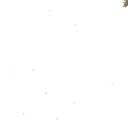
行业资讯
**C
在C
息无
局。
**胡
胡安
使得
至关
**丁
作为
验。丁
稳健
**新