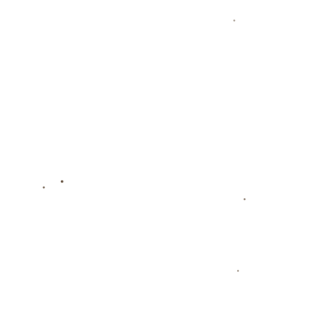
在新
的调整
节奏
**案
在C
**