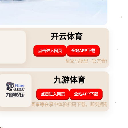
您所在的位置是：
首页
>
新闻中心
丁伟出任助理教练