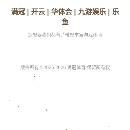
2023年，大连英博在转会市场上动作频频，接连签下三名外援：中
场策动者阿利米、前锋巴雷罗以及后防铁闸菲尔南多。这三位球员
的加入不仅提升了球队整体的技战术水平，也让球迷对新赛季充满
期待。而这场热身赛，是三人首次代表球队出战，其表现备受关
注。
比赛开场阶段，大连英博的进攻略显混乱，但**阿利米的存在迅速稳
定了局势**。与其他两名外援的出色配合，他精准的传球和灵巧的盘
带连续制造威胁。在第30分钟，正是阿利米在中场的关键传球撕破
了国安的防线，为巴雷罗创造了直接面对门将的机会，后者冷静破