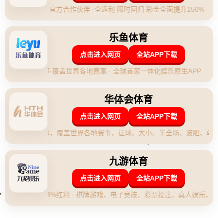
**普理查德認為布朗理應入選最佳防守陣容：他每晚肩負最重的防守
重任**