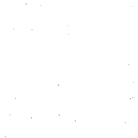
恩东贝萊在加拉塔萨雷的情况也类似。他通过在土耳其赛场的表现
证明自己的价值，并且希望在租借期结束后，无论是继续留队还是
返回母队，自己都能够站在一个更高的起点上。