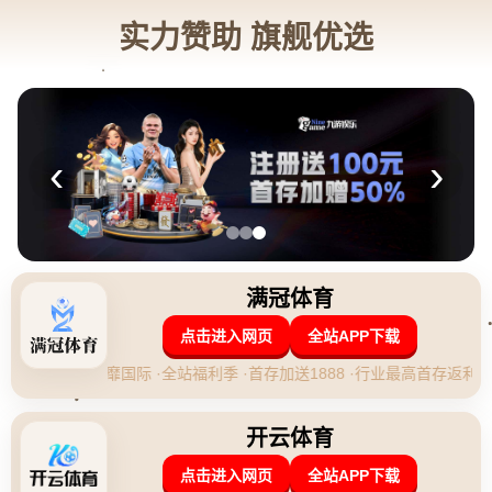
新闻中心
分类>>
籃球大戲：文班狂飆29分助攻7次，索漢搶眼17分12板，格
林也不甘示弱砍下29分，申京末節坐冷板凳，馬刺險勝火
箭.
2026-04-28 02:30:32
返回列表