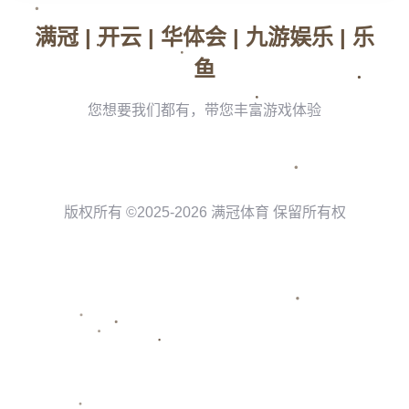
根据官方透露的信息，谷爱凌的母亲谷燕此次被任命为国家体育总
局国际交流相关岗位，主要负责中国与国际体育组织的对接与合
作。这一消息引发外界热议，原因不只是她的任命本身，更是她长
久以来在体育育成领域的付出和努力得到了充分的认可。
作为谷爱凌的母亲，谷燕长期以来以无私的支持与强大的教育理念
著称。她凭借广泛的国际视野以及良好的沟通能力，把女儿一步步
推向世界顶尖滑雪赛场。如今，谷燕自己也正式亮相**“国家队”级别
的新岗位**，这无疑是她多年深耕体育领域的一种最佳回馈。