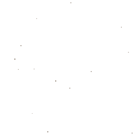
### **對比分析：廣州富力與蘇州東吳的實力差距**
從本場比賽的數據來看，廣州富力不僅在進球數上大幅領先，控球