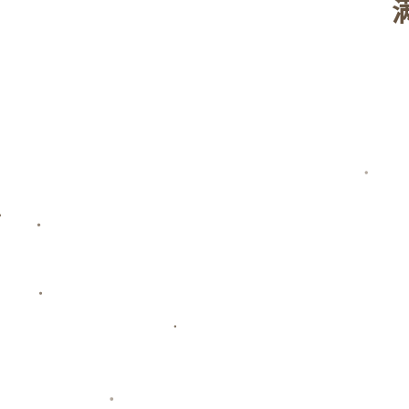
行业资讯
**福
在现代
配合
愉快
**前言
在最
后采
**主
福登
赛中
做出
**合