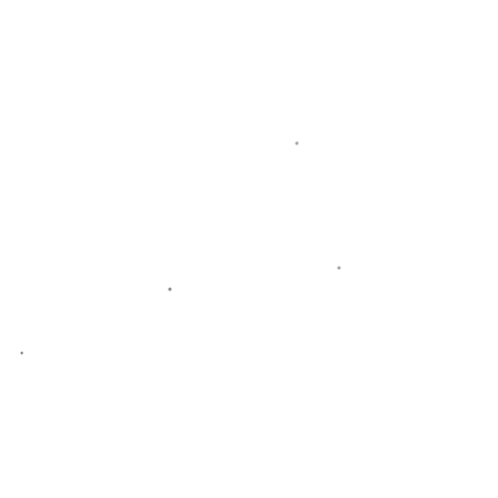
1. 
作的