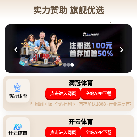
新闻中心
分类>>
五人制球员李昊楠因球场暴力被禁足三年，执行范围扩大至
全国.
2026-04-28 02:30:32
返回列表