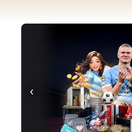
新闻中心
NEWS