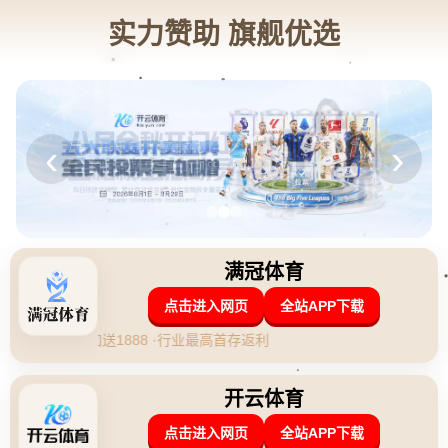
新闻中心
分类>>
官方：身患癌症的卡塔内奇辞去乌兹别克斯坦国家队帅位.
2026-04-28 02:30:32
返回列表
**官方：身患癌症的卡塔内奇辞去乌兹别克斯坦国家队帅位**
*引言*