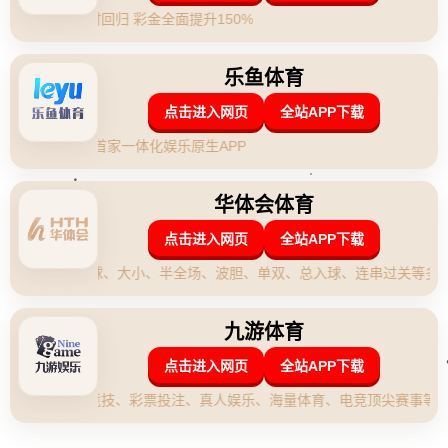
足球赛场上聚焦着无数激情和荣耀，但也不乏令人叹息的故事。在
日前发布的消息中，乌兹别克斯坦国家队主帅卡塔内奇因癌症问题
被迫辞去自己钟爱的教练岗位。这一消息引发了足球界和广大球迷
的强烈关注。人们不仅为他在职业生涯中的成就感到惋惜，更向这
位坚强的斗士致以深深的祝福。
### 抗争癌症，卡塔内奇做出无奈选择