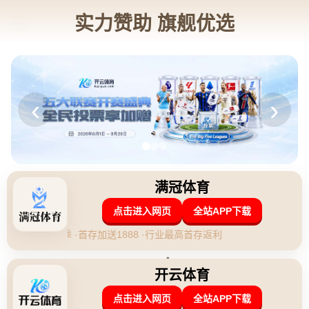
新闻中心
分类>>
華子聊戰術：我和蘭德爾就是命中率飆升不知道其他啥事.
2026-04-28 02:30:32
返回列表
**前言：** 在籃球場上，命中率的提升往往是球隊勝利的關鍵。然
而，**華子**和**蘭德爾**似乎已找到了一條獨特的戰術捷徑，使得他