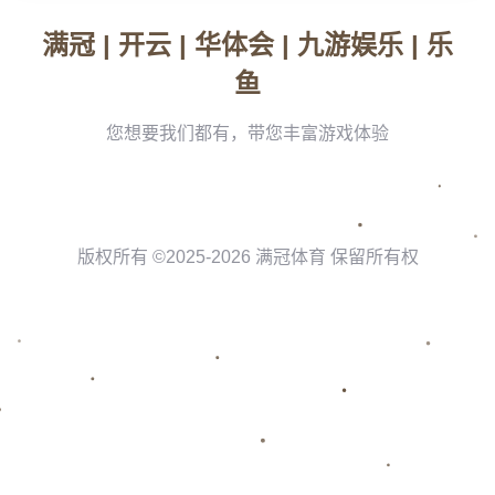
其次，**加強傳導球的速度**是他們的另一個關鍵策略。華子的精準
傳球讓蘭德爾在對手調整防線之前迅速執行進攻，使得他們能夠在
對戰中獲得更高的出手空間和時間。不論是三分球還是中距離投
籃，這種策略都為他們帶來了大的優勢。
一個值得注意的案例是最近對陣聯盟強隊時，他們的策略讓每一次
進攻都充滿威脅。在這場比賽中，他們首先用快速球運拉開防線，
隨後華子迅速將球傳給空檔中的蘭德爾，後者果斷出手並命中。這
種高效的配合使得他們能夠持續保持高命中率，最終成功逆轉比
賽。
再者，**加強心理素質的訓練**也是不可或缺的一部分。華子相信，
穩定的心理狀態往往決定著球員的命中效率。他們在平時訓練中模
擬各種高壓情況，提高自身在關鍵時刻的表現能力。