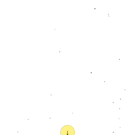
上一篇：印度羽球超级750赛 ｜ 赛季前10场全以两局取胜 安洗
莹连续两站强势夺冠.
下一篇：哈特表示黃蜂隊的年輕球員潛力巨大 很開心我們贏得了
比賽.
Copyright 2024
PG电子试玩-PG电子游艺官网 - PG模拟器免费试玩 -游戏官网
All Rights by
PG电子游戏