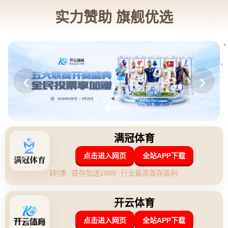
新闻中心
分类>>
泰山队新外援体检后会回到上海参加冬训，其实是.
2026-04-28 02:30:32
返回列表
**泰山队新外援体检后会回到上海参加冬训，其实是：迈向新赛季的
战略布局**