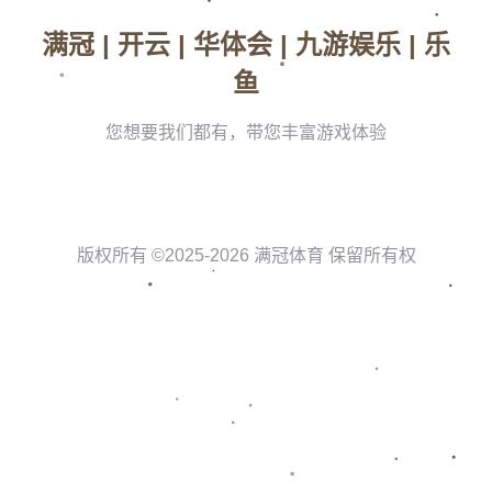
度。对新外援进行详细体检，不仅是确保其身体状态符合比赛要
求，也是为了确认他在整个赛季中的可用性和稳定性。
**_为什么上海是冬训的首选之地？_**
选择在上海进行冬训，**不仅仅因为这里的设施完备和气候适宜**。
更重要的是，上海的环境和条件可以让新外援迅速适应国内的生活
和训练节奏。与此同时，泰山队的教练团队可以在这里进行更加详
细的技战术磨合，对球队整体战术进行打磨和优化。