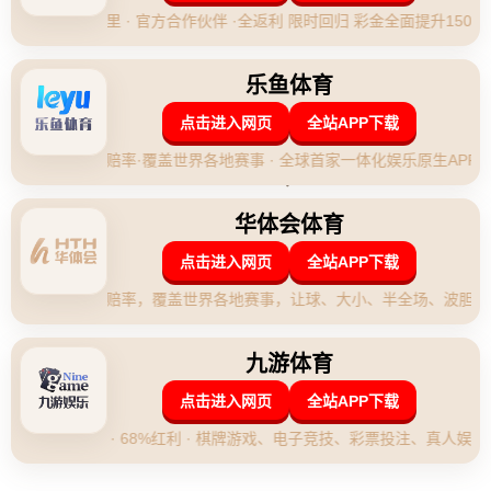
近年来，北京国安在中超联赛中的表现可圈可点，球队的整体状态
也在不断提升。**随着球队状态的提升，国安在亚冠赛场上的表现也
备受期待**。本文将探讨北京国安在亚冠中的潜力以及他们需要全力
以赴的原因。
*前言：* 北京国安，这支拥有悠久历史的球队，近年来在国内外赛
场上都展现出了强大的竞争力。随着球队状态的不断提升，国安在
亚冠赛场上的表现也备受期待。本文将探讨北京国安在亚冠中的潜
力以及他们需要全力以赴的原因。