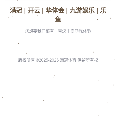
有机会一窥这座基地的风采，已是一种莫大的荣幸。训练基地不仅
仅是一个练习场地，更是球队战术演练、战略布置的大本营。在这
里，你可以看到广州队如何为每一场比赛做好准备，感受教练团队
如何通过数据分析、战术讨论，激励球员不懈努力。
**不容错过的黄金时机**
在开启参观预约后，球迷们将有机会近距离观察球员们日常训练、
磨合战术的过程。这次开放更是为球迷提供了一次切身感受足球氛
围的机会。通过参观，球迷们不仅能深入了解球队的训练理念，还
能激发自身对足球的热爱和对运动的积极态度。
**参与活动的多样性和趣味性**