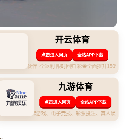
您所在的位置是：
首页
>
新闻中心
克加盟云南玉昆.
返回列表
自前武汉三镇的外援佩德罗-恩里克正式加盟云南玉昆*，
里克的加盟不仅为云南玉昆增添了实力，也引发了球迷们