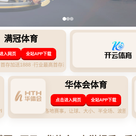
新闻中心
官方：前武汉三镇外援佩德罗-恩里
2026-04-28 02:30:32
**
国足球近年来的快速发展中，球员的流动和转会一直备受关注。近日，*来
中国足球转会市场带来了新的话题。作为一名经验丰富的外援，佩德罗-恩
云南队战绩提升的热切期待。
德罗-恩里克的背景与实力**