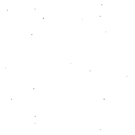
迷们迫切渴望看到的。随着全球足球市场的不断变化，这样的交易
或许只是一个开端，更精彩的故事正等在前方。
上一篇：詹姆斯-哈登宣布不参加2019男篮世界杯
下一篇：泰山博主：落定了，德尔加多租借成都蓉城队.