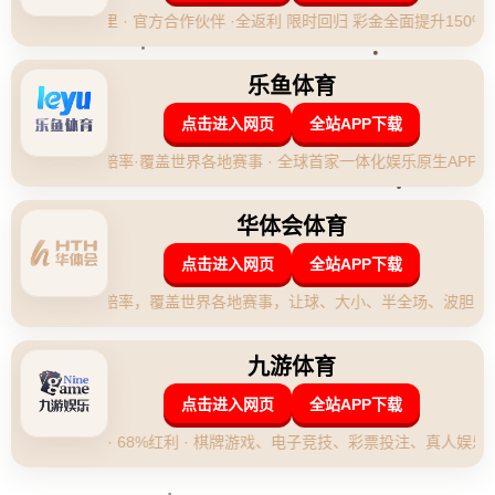
**前言**
近日，足球圈内的一则爆炸性新闻吸引了全球球迷的关注：著名足
球记者罗马诺确认，法国中场巨星——恩戈洛·坎特将加盟沙特阿拉
伯的吉达联合。这一交易尘埃落定，官方宣布指日可待。那么，这
一举动将对两支球队以及球员本人带来怎样的影响？就在此刻，让
我们一同探讨坎特加盟吉达联合背后的深层含义。
**坎特加盟吉达联合的意义**