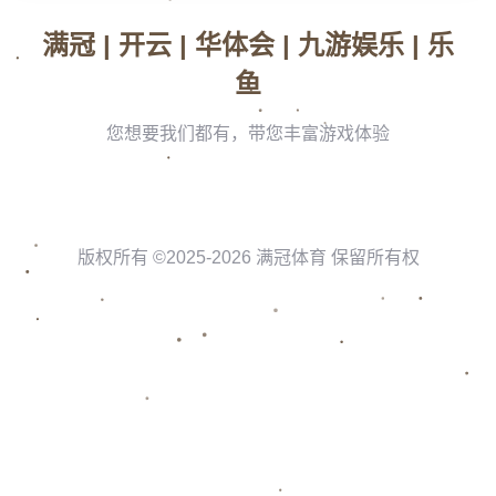
坎特作为世界足坛极具影响力的中场选手，以其卓越的拦截能力和
强大的跑动覆盖面闻名于世。他在切尔西期间，帮助球队多次夺得
英超、欧冠等重大赛事的冠军。坎特的职业生涯既充满了辉煌也充
满了挑战，此次加盟吉达联合，为他的职业生涯掀开了新的篇章。
坎特的到来，无疑将极大提升吉达联合的中场实力。对于吉达联合
而言，此次引援不仅仅是针对场上表现的补强，更是一种影响力的
象征。**沙特职业联赛近年来持续吸引国际顶尖球员的加盟**，坎特
的到访无疑让该联赛的关注度再次攀升。