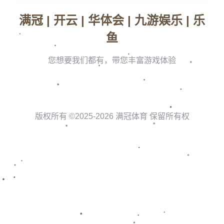
选择在迪拜训练并非偶然，毋庸置疑，迪拜拥有顶级的足球训练设
施和良好的气候条件，为球员们在冬季进行集训提供了理想环境。
在这里，武汉三镇不仅能够**加强球员之间的默契**，还可以借助国
际友谊赛锻炼新阵容，提升整体战术执行力。从博主的爆料来看，
迪拜训练已经成为三镇调试阵容的重要环节，新外援借此机会快速
融入球队也势在必行。
**战术调整与潜在影响**