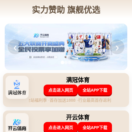
新闻中心
分类>>
博主：兩位新外援隨三鎮在迪拜訓練 ！.
2026-04-28 02:30:32
返回列表
**前言**
在国际足球的舞台上，外援的到来总是为球队注入新的活力和技战