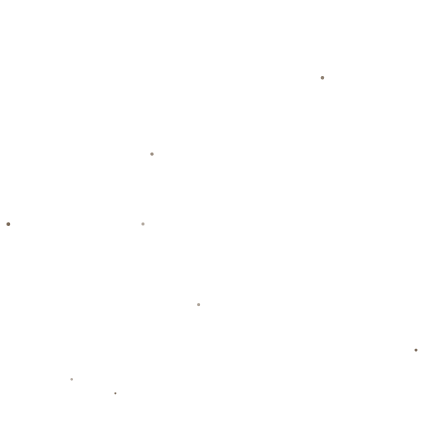
信，
---
###