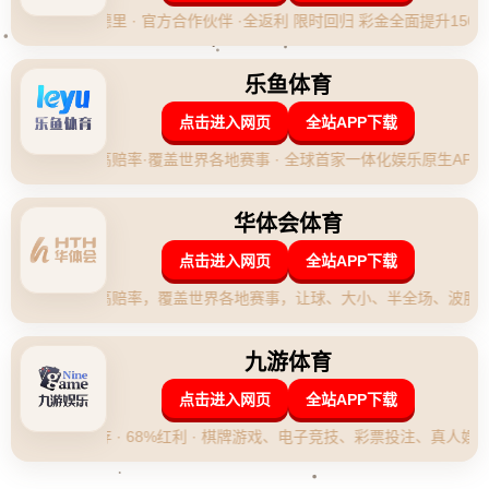
**巴萨有意租借坎塞洛：经济约束与球员薪资的考量**
在足球世界中，**巴塞罗那**的转会新闻总是备受关注。而近期，根
据“每体”的报道，巴萨有意租借曼城球员若昂·坎塞洛，但在经济约
束下，他们并不愿支付高昂费用。这一举动背后，潜藏着俱乐部的
财务策略以及对于球员薪资的考量。
*巴萨的财务挑战*
近年来，巴萨饱受财务问题困扰，尤其是在新冠疫情后，财政状况
更加紧张。在这样的背景下，俱乐部需要更加谨慎地管理资金，这
也意味着在引进球员方面要精打细算。**租借坎塞洛**的意愿显示出
巴萨希望在有限的预算下仍能提升球队竞争力。
*为何选择坎塞洛*
若昂·坎塞洛，作为一名优秀的边后卫，在曼城表现出色。他的技术
特点和场上的表现正是巴萨目前所需要的。此外，坎塞洛的多面手
能力，能够出色地胜任多个位置，也使他成为巴萨的理想目标。然
而，高昂转会费和薪水要求使巴萨在谈判中处于弱势地位。因此，
租借成为了一种理想且现实的选择。
**经济考量与薪资调整**
对于巴萨来说，租借坎塞洛意味着节省一大笔转会费，然而球员的
薪水仍然是一个重要问题。根据报道，巴萨希望坎塞洛能在薪资方
面有所让步，以便促成这笔租借交易。这样的薪资调整策略不仅帮
助巴萨保持财政健康，也为球队引进高水平球员提供了可能性。
*案例分析：巴萨的租借策略*