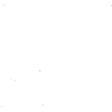
力让
**齐
齐耶赫
他在
钟，
**从
通过
他们