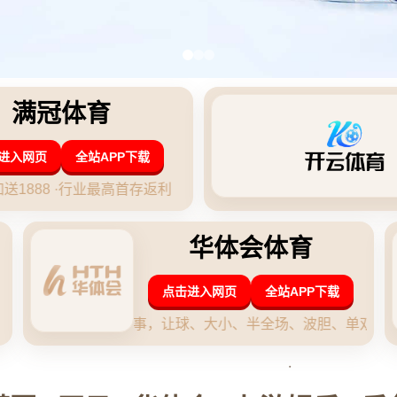
新闻中心
时代变了❗50万欧侯永永难寻下家 2017年张