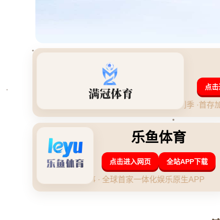
新闻中心
NEWS
公司新闻