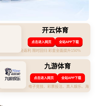
您所在的位置是：
首页
>
新闻中心
呈栋转会费1.5亿人民币.