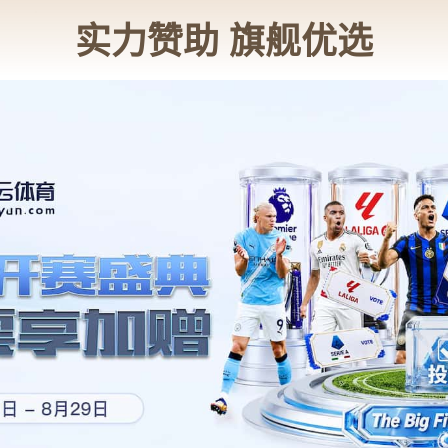
首页
关于我们
产品展示
新闻资讯