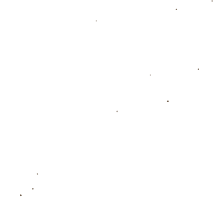
通过
市场
如此
活力
上一
下一
关于我们
新闻中心
产品
公司简介
公司新闻
产品
行业新闻
产品