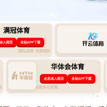
新闻中心
沈梓捷：感谢篮协对我的肯定 因