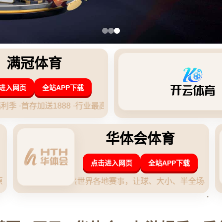
新闻中心
罚球成中国男篮大漏洞 31罚丢1