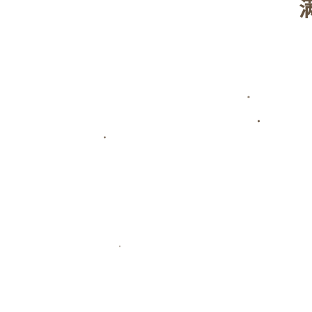
行业资讯
###
在最
因罚
在罚
###
在篮
次罚
的关
务。
###
从技
罚球
可能
素的