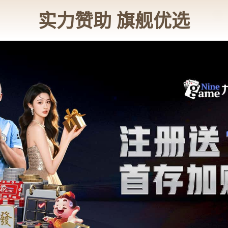
首页
关于我们
产品展示
新闻资讯