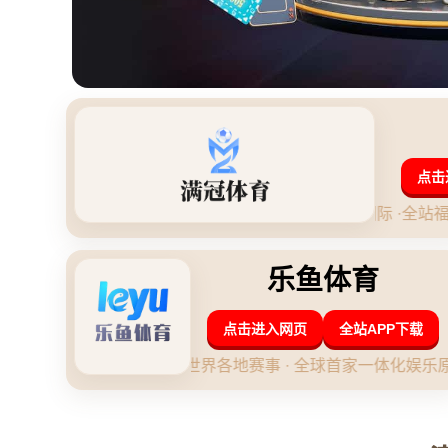
新闻中心
NEWS
公司新闻